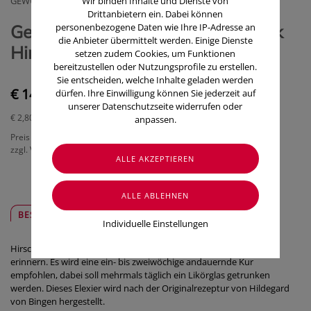
GEWUSST WIE WELLNESS & BEAUTY E.GEN.
Wir binden Inhalte und Dienste von
Drittanbietern ein. Dabei können
Gewusst Wie Bio Hildegard Trank
personenbezogene Daten wie Ihre IP-Adresse an
die Anbieter übermittelt werden. Einige Dienste
Hirschzunge 500ml
setzen zudem Cookies, um Funktionen
bereitzustellen oder Nutzungsprofile zu erstellen.
Sie entscheiden, welche Inhalte geladen werden
€ 14,00
dürfen. Ihre Einwilligung können Sie jederzeit auf
unserer Datenschutzseite widerrufen oder
€ 2,80
/ 100 ml
anpassen.
Preis inkl. MwSt.
zzgl. Versandkosten
BESCHREIBUNG
SICHER & REGIONAL
Individuelle Einstellungen
Hirschzunge ist ein Farn, dessen Blätter an die Form einer Zunge
erinnern. Es wird eine ein- bis zweiwöchige andauernde Kur
empfohlen, dabei soll mehrmals täglich ein Likörglas getrunken
werden. Dieses Elexier wird nach der Originalrezeptur von Hildegard
von Bingen hergestellt.