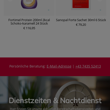
00
Fortimel Protein 200ml 2kcal
Sanopal Forte Sachet 30ml 6 Stück
Schoko-karamell 24 Stück
€ 79,20
€ 116,95
P
P
r
r
e
e
i
i
s
s
Persönliche Beratung:
E-Mail-Adresse
|
+43 7435 52413
Dienstzeiten & Nachtdienst
Hier finden Sie unsere aktuellen Bereitschaftsdienstzeiten und