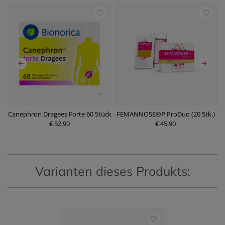
k
Canephron Dragees Forte 60 Stück
FEMANNOSE®P ProDuo (20 Stk.)
€ 52,90
€ 45,90
Varianten dieses Produkts: