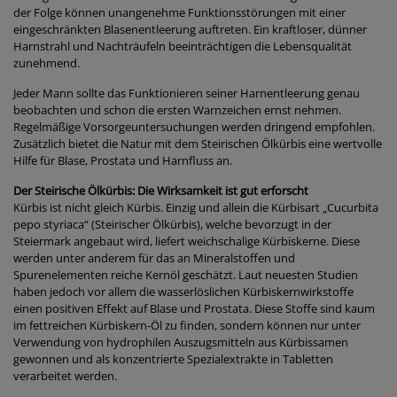
der Folge können unangenehme Funktionsstörungen mit einer
eingeschränkten Blasenentleerung auftreten. Ein kraftloser, dünner
Harnstrahl und Nachträufeln beeinträchtigen die Lebensqualität
zunehmend.
Jeder Mann sollte das Funktionieren seiner Harnentleerung genau
beobachten und schon die ersten Warnzeichen ernst nehmen.
Regelmäßige Vorsorgeuntersuchungen werden dringend empfohlen.
Zusätzlich bietet die Natur mit dem Steirischen Ölkürbis eine wertvolle
Hilfe für Blase, Prostata und Harnfluss an.
Der Steirische Ölkürbis: Die Wirksamkeit ist gut erforscht
Kürbis ist nicht gleich Kürbis. Einzig und allein die Kürbisart „Cucurbita
pepo styriaca“ (Steirischer Ölkürbis), welche bevorzugt in der
Steiermark angebaut wird, liefert weichschalige Kürbiskerne. Diese
werden unter anderem für das an Mineralstoffen und
Spurenelementen reiche Kernöl geschätzt. Laut neuesten Studien
haben jedoch vor allem die wasserlöslichen Kürbiskernwirkstoffe
einen positiven Effekt auf Blase und Prostata. Diese Stoffe sind kaum
im fettreichen Kürbiskern-Öl zu finden, sondern können nur unter
Verwendung von hydrophilen Auszugsmitteln aus Kürbissamen
gewonnen und als konzentrierte Spezialextrakte in Tabletten
verarbeitet werden.