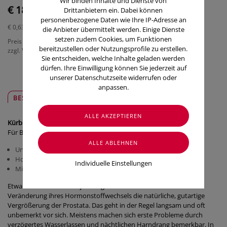
Wir binden Inhalte und Dienste von
€ 18,90
Drittanbietern ein. Dabei können
personenbezogene Daten wie Ihre IP-Adresse an
€ 0,63
/ Stück
die Anbieter übermittelt werden. Einige Dienste
setzen zudem Cookies, um Funktionen
Preis inkl. MwSt.
bereitzustellen oder Nutzungsprofile zu erstellen.
zzgl. Versandkosten
Sie entscheiden, welche Inhalte geladen werden
dürfen. Ihre Einwilligung können Sie jederzeit auf
unserer Datenschutzseite widerrufen oder
anpassen.
BESCHREIBUNG
SICHER & REGIONAL
Kürbis nur 1 Tablette täglich
Für Blase und Prostata
Unterstützt einen normalen Harnfluss
Hoch konzentriert für den Mann ab 40
Individuelle Einstellungen
Mit EFLA
®
940: Rein pflanzlicher, patentierter Spezialextrakt
Etwa ab dem 40. Lebensjahr beginnt bei vielen Männern durch
Veränderung ihres Hormonstoffwechsels die natürliche, gutartige
Vergrößerung der Prostata. Das geht in der Regel langsam und oft
unbemerkt vor sich. Meistens machen sich erste Probleme durch
verzögertes Wasserlassen und nächtlichen Harndrang bemerkbar. In