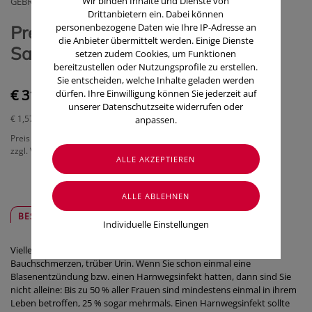
Wir binden Inhalte und Dienste von
GEBRO PHARMA GMBH
Drittanbietern ein. Dabei können
personenbezogene Daten wie Ihre IP-Adresse an
Preiselbeer Granulat Alpinamed
die Anbieter übermittelt werden. Einige Dienste
Sache 20 Stück
setzen zudem Cookies, um Funktionen
bereitzustellen oder Nutzungsprofile zu erstellen.
Sie entscheiden, welche Inhalte geladen werden
€ 31,40
dürfen. Ihre Einwilligung können Sie jederzeit auf
unserer Datenschutzseite widerrufen oder
€ 1,57
/ Stück
anpassen.
Preis inkl. MwSt.
zzgl. Versandkosten
BESCHREIBUNG
SICHER & REGIONAL
Individuelle Einstellungen
Vielleicht kennen Sie das: Brennen beim Wasserlassen,
Bauchschmerzen, trüber Urin. Wenn Sie schon einmal eine
Blasenentzündung bzw. einen Harnwegsinfekt hatten, dann sind Sie
nicht alleine: Bis zu 50 % aller Frauen sind mindestens einmal in ihrem
Leben betroffen, 25 % sogar mehrmals. Einen Harnwegsinfekt sollte