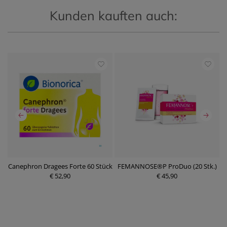
Kunden kauften auch:
k
Canephron Dragees Forte 60 Stück
FEMANNOSE®P ProDuo (20 Stk.)
€ 52,90
€ 45,90