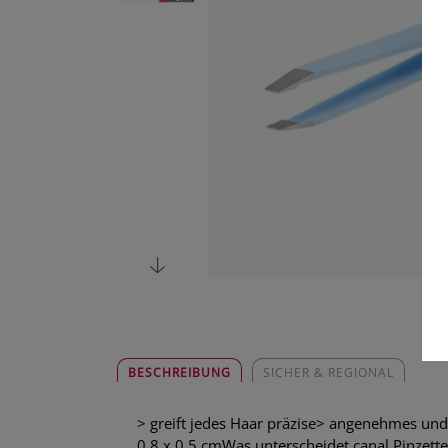
BESCHREIBUNG
SICHER & REGIONAL
> greift jedes Haar präzise> angenehmes und
0,8 x 0,5 cmWas unterscheidet canal Pinzette