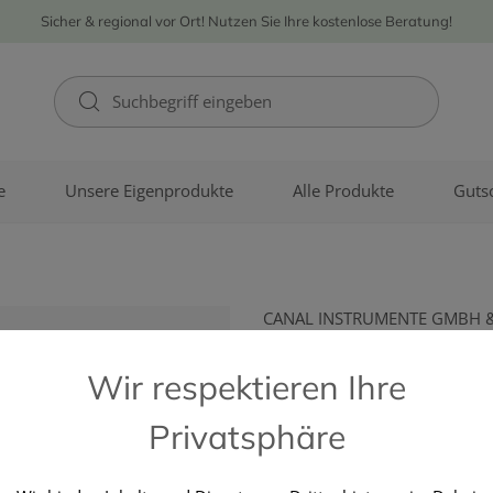
Sicher & regional vor Ort! Nutzen Sie Ihre kostenlose Beratung!
e
Unsere Eigenprodukte
Alle Produkte
Guts
CANAL INSTRUMENTE GMBH 
Pinzetten Ca
Wir respektieren Ihre
9cm Hellblau
Privatsphäre