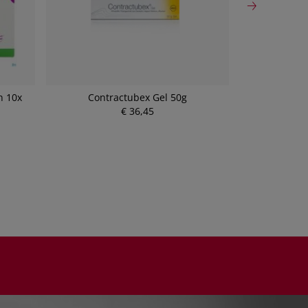
n 10x
Contractubex Gel 50g
Wundverb
chirurgischru
€ 36,45
P
r
e
i
s