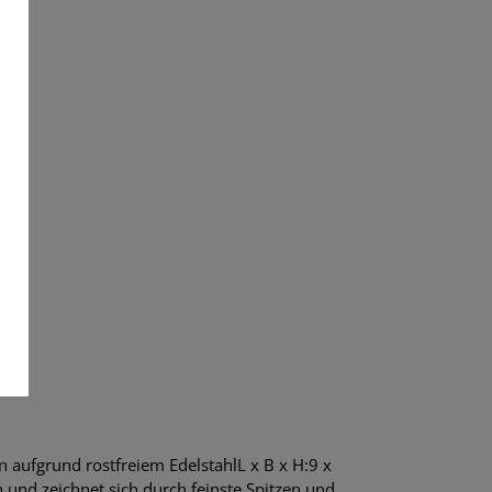
 aufgrund rostfreiem EdelstahlL x B x H:9 x
 und zeichnet sich durch feinste Spitzen und