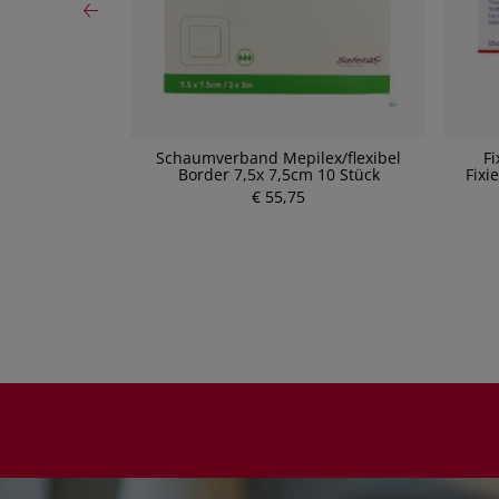
enpflaster (5
Schaumverband Mepilex/flexibel
Fi
Border 7,5x 7,5cm 10 Stück
Fixi
€ 55,75
P
r
e
i
s