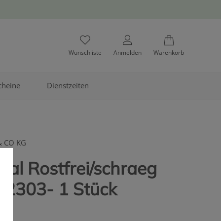
Wunschliste
Anmelden
Warenkorb
cheine
Dienstzeiten
& CO KG
nal Rostfrei/schraeg
 2303- 1 Stück