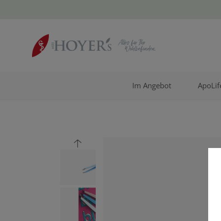
Im Angebot
ApoLif