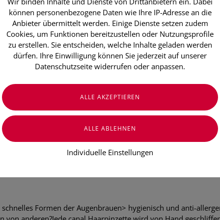
€ 19,90
Wir binden Inhalte und Dienste von Drittanbietern ein. Dabei
können personenbezogene Daten wie Ihre IP-Adresse an die
€ 19,90
/ Stück
Anbieter übermittelt werden. Einige Dienste setzen zudem
Preis inkl. MwSt.
Cookies, um Funktionen bereitzustellen oder Nutzungsprofile
zzgl. Versandkosten
zu erstellen. Sie entscheiden, welche Inhalte geladen werden
dürfen. Ihre Einwilligung können Sie jederzeit auf unserer
Datenschutzseite widerrufen oder anpassen.
Individuelle Einstellungen
 schnelles Formen der Augenbrauen> hygienisch und anti-allergen
n von anderen?Jede canal Haarpinzette wird von Hand geschliffen