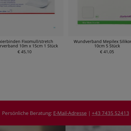
xierbinden Fixomull/stretch
Wundverband Mepilex Siliko
erverband 10m x 15cm 1 Stück
10cm 5 Stück
P
€ 45,10
P
€ 41,05
r
r
e
e
i
i
s
s
Persönliche Beratung:
E-Mail-Adresse
|
+43 7435 52413