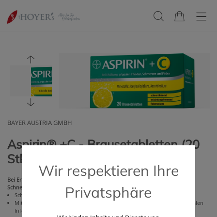
BAYER AUSTRIA GMBH
Aspirin® +C - Brausetabletten (20
Stk.)
Wir respektieren Ihre
Bei Erkältung und Fieber.
Privatsphäre
Schnell wieder fit fühlen.
Schmerzstillend, fiebersenkend und entzündungshemmend
Mit Vitamin C – hilft, den erhöhten Bedarf an diesem Vitamin bei grippalen
Infekten zu decken