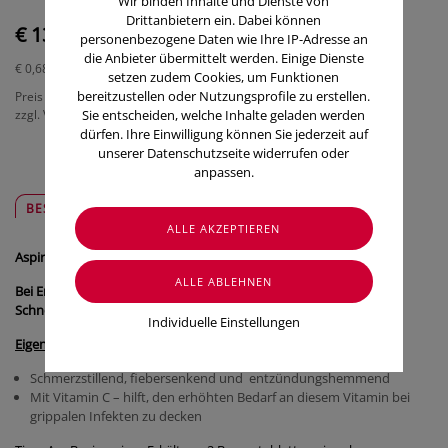
Wir binden Inhalte und Dienste von
Drittanbietern ein. Dabei können
€ 13,50
personenbezogene Daten wie Ihre IP-Adresse an
die Anbieter übermittelt werden. Einige Dienste
€ 0,68
/ Stück
setzen zudem Cookies, um Funktionen
bereitzustellen oder Nutzungsprofile zu erstellen.
Preis inkl. MwSt.
Sie entscheiden, welche Inhalte geladen werden
zzgl. Versandkosten
dürfen. Ihre Einwilligung können Sie jederzeit auf
unserer Datenschutzseite widerrufen oder
anpassen.
BESCHREIBUNG
SICHER & REGIONAL
Aspirin® +C - Brausetabletten
Bei Erkältung und Fieber.
Schnell wieder fit fühlen.
Individuelle Einstellungen
Eigenschaften:
Schmerzstillend, fiebersenkend und entzündungshemmend
Mit Vitamin C – hilft, den erhöhten Bedarf an diesem Vitamin bei
grippalen Infekten zu decken