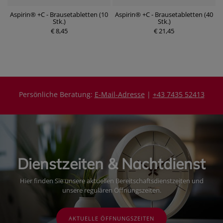
Aspirin® +C - Brausetabletten (10
Aspirin® +C - Brausetabletten (40
Stk.)
Stk.)
€ 8,45
€ 21,45
Persönliche Beratung:
E-Mail-Adresse
|
+43 7435 52413
Dienstzeiten & Nachtdienst
Hier finden Sie unsere aktuellen Bereitschaftsdienstzeiten und
unsere regulären Öffnungszeiten.
AKTUELLE ÖFFNUNGSZEITEN