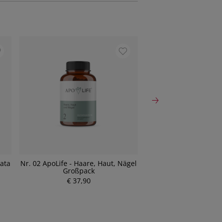
tata
Nr. 02 ApoLife - Haare, Haut, Nägel
Nr. 50 ApoLife - Om
Großpack
€ 28,60
€ 37,90