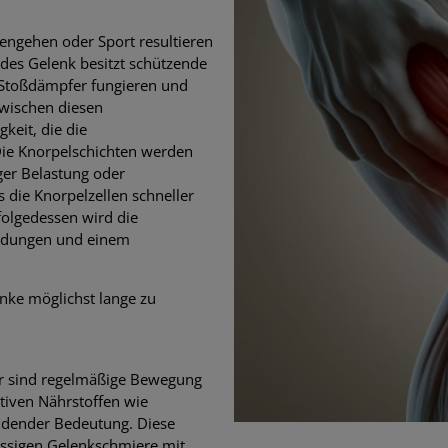
ngehen oder Sport resultieren
des Gelenk besitzt schützende
s Stoßdämpfer fungieren und
Zwischen diesen
keit, die die
 Die Knorpelschichten werden
ger Belastung oder
die Knorpelzellen schneller
folgedessen wird die
ündungen und einem
nke möglichst lange zu
r sind regelmäßige Bewegung
tiven Nährstoffen wie
idender Bedeutung. Diese
lüssigen Gelenkschmiere mit