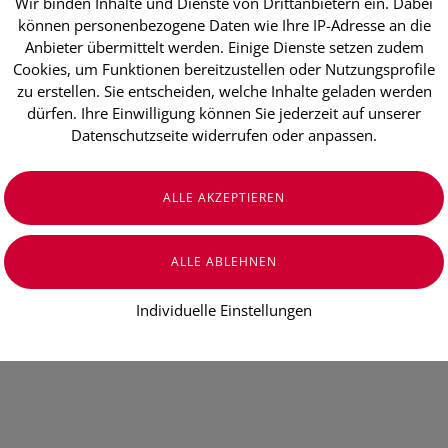
Wir binden Inhalte und Dienste von Drittanbietern ein. Dabei
können personenbezogene Daten wie Ihre IP-Adresse an die
Anbieter übermittelt werden. Einige Dienste setzen zudem
Cookies, um Funktionen bereitzustellen oder Nutzungsprofile
e-
zu erstellen. Sie entscheiden, welche Inhalte geladen werden
dürfen. Ihre Einwilligung können Sie jederzeit auf unserer
Datenschutzseite widerrufen oder anpassen.
kte online. Für
rsönlich
stoffgetränk Himbeer-Zitrone
Biogelat Uroakut D-Mannose Plu
gnesium Kalium
Stk.)
€ 22,90
€ 20,90
€ 32,95
€ 29,95
Individuelle Einstellungen