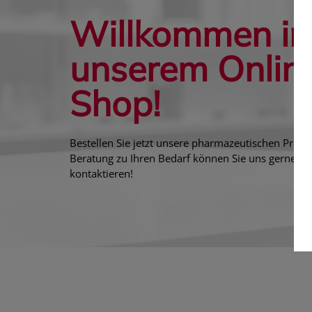
Willkommen in
unserem Onlin
Shop!
Bestellen Sie jetzt unsere pharmazeutischen Produ
Beratung zu Ihren Bedarf können Sie uns gerne pe
Veen Veen Fluesig 500ml
ApoLife Mineral
kontaktieren!
Ma
€ 38,90
€ 28,90