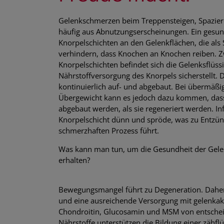
Gelenkschmerzen beim Treppensteigen, Spaziere
häufig aus Abnutzungserscheinungen. Ein gesun
Knorpelschichten an den Gelenkflächen, die al
verhindern, dass Knochen an Knochen reiben. 
Knorpelschichten befindet sich die Gelenksflüssig
Nährstoffversorgung des Knorpels sicherstellt.
kontinuierlich auf- und abgebaut. Bei übermäßi
Übergewicht kann es jedoch dazu kommen, dass 
abgebaut werden, als sie regeneriert werden. In
Knorpelschicht dünn und spröde, was zu Entz
schmerzhaften Prozess führt.
Was kann man tun, um die Gesundheit der Gele
erhalten?
Bewegungsmangel führt zu Degeneration. Dahe
und eine ausreichende Versorgung mit gelenkak
Chondroitin, Glucosamin und MSM von entsche
Nährstoffe unterstützen die Bildung einer zähf