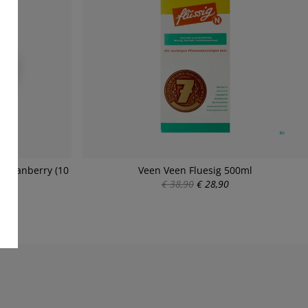
s Cranberry (10
Veen Veen Fluesig 500ml
€ 38,90
€ 28,90