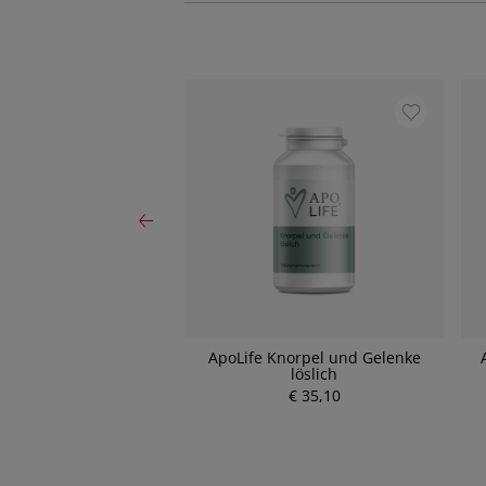
oLife - Thymian plus
ApoLife Knorpel und Gelenke
löslich
€ 12,10
€ 35,10