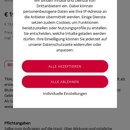
Wir binden Inhalte und Dienste von
Bluterguss!
Drittanbietern ein. Dabei können
personenbezogene Daten wie Ihre IP-Adresse an
€ 19,85
die Anbieter übermittelt werden. Einige Dienste
setzen zudem Cookies, um Funktionen
€ 19,85
/ 100 g
bereitzustellen oder Nutzungsprofile zu erstellen.
Preis inkl. MwSt.
Sie entscheiden, welche Inhalte geladen werden
zzgl. Versandkosten
dürfen. Ihre Einwilligung können Sie jederzeit auf
unserer Datenschutzseite widerrufen oder
anpassen.
BESCHREIBUNG
SICHER & REGIONAL
TRAUMEEL® - die einzigartige, natürliche Wirkstoffkombination gilt als
erste Wahl bei Verstauchungen, Verrenkungen, Prellungen und
Blutergüssen sowie bei Abnützungserscheinungen an Knochen und
Individuelle Einstellungen
Gelenken.
Als Salbe, Gel, Tabletten und Tropfen!
www.traumeel.at
Pflichtangaben
Salbe zum Auftragen auf die Haut. Über Wirkung und mögliche