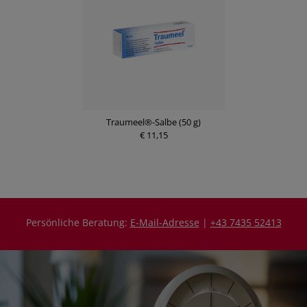
Traumeel®-Salbe (50 g)
€ 11,15
Persönliche Beratung:
E-Mail-Adresse
|
+43 7435 52413