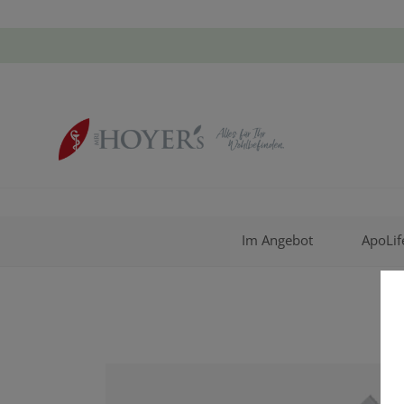
Im Angebot
ApoLif