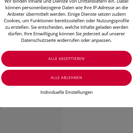
Wir binden Inhalte und Dienste von Drittanbietern ein. Dabei
RÖWO® Eis-
können personenbezogene Daten wie Ihre IP-Adresse an die
Anbieter übermittelt werden. Einige Dienste setzen zudem
Sofortkompre
Cookies, um Funktionen bereitzustellen oder Nutzungsprofile
zu erstellen. Sie entscheiden, welche Inhalte geladen werden
RÖWO® Eis-Pack Sofortkompresse ist
dürfen. Ihre Einwilligung können Sie jederzeit auf unserer
in der Anwendung.
Datenschutzseite widerrufen oder anpassen.
Innerhalb weniger Sekunden ist das
kann bei Verstauchungen, Verletzu
€ 3,00
€ 3,00
/ Stück
Preis inkl. MwSt.
zzgl. Versandkosten
Individuelle Einstellungen