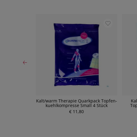
e Kälte-
Kalt/warm Therapie Quarkpack Topfen-
Ka
Cold Pack
kuehlkompresse Small 4 Stück
Top
17cm Fct 2 1
€ 11,80