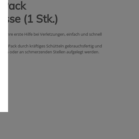
Pack
sse (1 Stk.)
 ihre erste Hilfe bei Verletzungen, einfach und schnell
 Eis-Pack durch kräftiges Schütteln gebrauchsfertig und
ngen oder an schmerzenden Stellen aufgelegt werden.