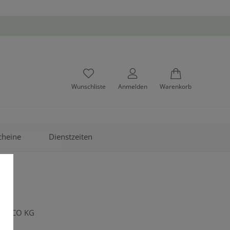
Wunschliste
Anmelden
Warenkorb
cheine
Dienstzeiten
H &CO KG