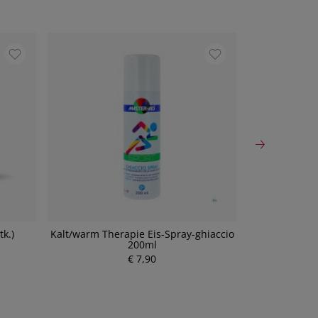
tk.)
Kalt/warm Therapie Eis-Spray-ghiaccio
Kalt/wa
200ml
Sofortko
Einwegprodu
€ 7,90