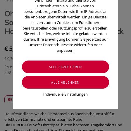
Wir binden Inhalte und Dienste von
CHEMOMEDICA MEDIZINTECHNIK U.ARZNEIMITTEL GMBH
Drittanbietern ein. Dabei können
personenbezogene Daten wie Ihre IP-Adresse an
Ohrenschutz Ohropax
die Anbieter übermittelt werden. Einige Dienste
Soft/geraeuscheschutz In
setzen zudem Cookies, um Funktionen
bereitzustellen oder Nutzungsprofile zu erstellen.
Haengeverpackung Pohrs 10 Stück
Sie entscheiden, welche Inhalte geladen werden
dürfen. Ihre Einwilligung können Sie jederzeit auf
unserer Datenschutzseite widerrufen oder
€ 5,00
anpassen.
€ 0,50
/ Stück
Preis inkl. MwSt.
zzgl. Versandkosten
Individuelle Einstellungen
BESCHREIBUNG
SICHER & REGIONAL
Hautfreundliche, weiche Ohrstöpsel aus Spezialschaumstoff für
effektiven Lärmschutz und entspannte Ruhe
Die OHROPAX® Soft Ohrstöpsel bieten höchsten Tragekomfort und
zuverlässigen Schutz vor Lärm. Sie bestehen aus weichem,