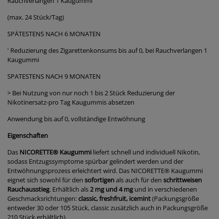
Rauchverlangen 1 Kaugummi
(max. 24 Stück/Tag)
SPÄTESTENS NACH 6 MONATEN
' Reduzierung des Zigarettenkonsums bis auf 0, bei Rauchverlangen 1
Kaugummi
SPATESTENS NACH 9 MONATEN
> Bei Nutzung von nur noch 1 bis 2 Stück Reduzierung der
Nikotinersatz-pro Tag Kaugummis absetzen
Anwendung bis auf 0, vollständige Entwöhnung
Eigenschaften
Das
NICORETTE
®
Kaugummi
liefert schnell und individuell Nikotin,
sodass Entzugssymptome spürbar gelindert werden und der
Entwöhnungsprozess erleichtert wird. Das NICORETTE
®
Kaugummi
eignet sich sowohl für den
sofortigen
als auch für den
schrittweisen
Rauchausstieg
. Erhältlich als
2 mg und 4 mg
und in verschiedenen
Geschmacksrichtungen:
classic, freshfruit, icemint
(Packungsgröße
entweder 30 oder 105 Stück, classic zusätzlich auch in Packungsgröße
210 Stück erhältlich).