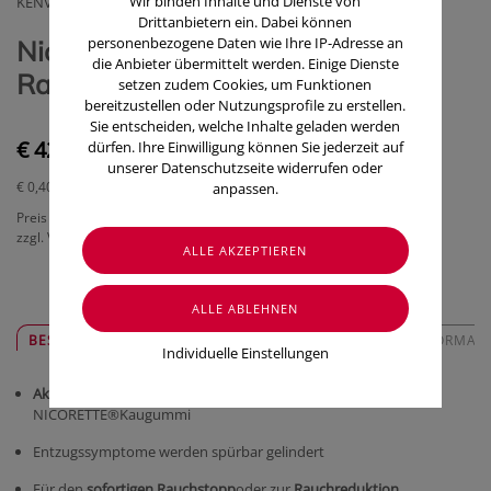
Wir binden Inhalte und Dienste von
KENVUE AUSTRIA GMBH
Drittanbietern ein. Dabei können
personenbezogene Daten wie Ihre IP-Adresse an
Nicorette/classic Kaugummi Z
die Anbieter übermittelt werden. Einige Dienste
Raucherentw 4mg 105 Stück
setzen zudem Cookies, um Funktionen
bereitzustellen oder Nutzungsprofile zu erstellen.
Sie entscheiden, welche Inhalte geladen werden
€ 42,45
dürfen. Ihre Einwilligung können Sie jederzeit auf
unserer Datenschutzseite widerrufen oder
€ 0,40
/ Stück
anpassen.
Preis inkl. MwSt.
zzgl. Versandkosten
BESCHREIBUNG
SICHER & REGIONAL
ZUSATZINFORMAT
Individuelle Einstellungen
Aktiv
gegen Enzugserscheinungen ankämpfen mit dem
NICORETTE
®
Kaugummi
Entzugssymptome werden spürbar gelindert
Für den
sofortigen Rauchstopp
oder zur
Rauchreduktion