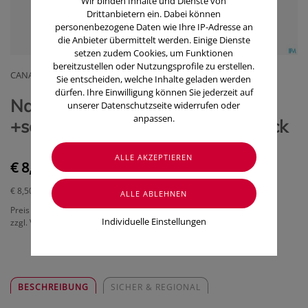
Wir binden Inhalte und Dienste von
Drittanbietern ein. Dabei können
personenbezogene Daten wie Ihre IP-Adresse an
die Anbieter übermittelt werden. Einige Dienste
setzen zudem Cookies, um Funktionen
bereitzustellen oder Nutzungsprofile zu erstellen.
CANAL INSTRUMENTE GMBH & CO KG
Sie entscheiden, welche Inhalte geladen werden
dürfen. Ihre Einwilligung können Sie jederzeit auf
Nagel Hautmesser Canal Rostfrei
unserer Datenschutzseite widerrufen oder
anpassen.
+schutzkappe 13cm 6065- 1 Stück
€ 8,50
€ 8,50
/ Stück
Preis inkl. MwSt.
Individuelle Einstellungen
zzgl. Versandkosten
BESCHREIBUNG
SICHER & REGIONAL