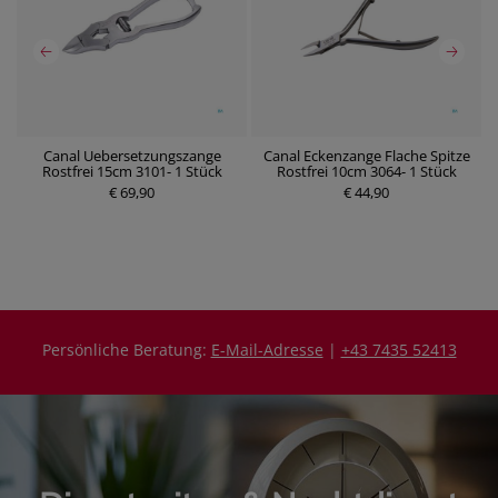
l
Canal Uebersetzungszange
Canal Eckenzange Flache Spitze
S
Rostfrei 15cm 3101- 1 Stück
Rostfrei 10cm 3064- 1 Stück
€ 69,90
P
€ 44,90
P
r
r
e
e
i
i
s
s
Persönliche Beratung:
E-Mail-Adresse
|
+43 7435 52413