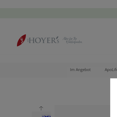
Im Angebot
ApoLif