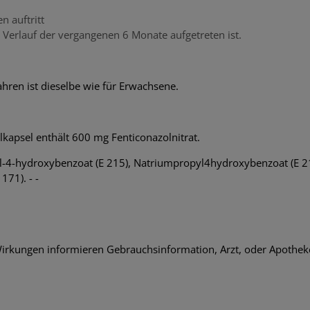
n auftritt
 Verlauf der vergangenen 6 Monate aufgetreten ist.
hren ist dieselbe wie für Erwachsene.
alkapsel enthält 600 mg Fenticonazolnitrat.
l-4-hydroxybenzoat (E 215), Natriumpropyl4hydroxybenzoat (E 217)
171). - -
rkungen informieren Gebrauchsinformation, Arzt, oder Apothek