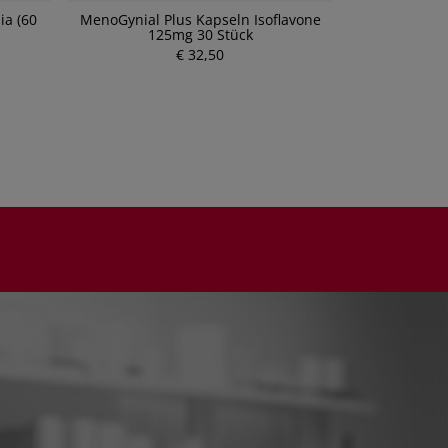
ia (60
MenoGynial Plus Kapseln Isoflavone
Remifemin
125mg 30 Stück
€ 32,50