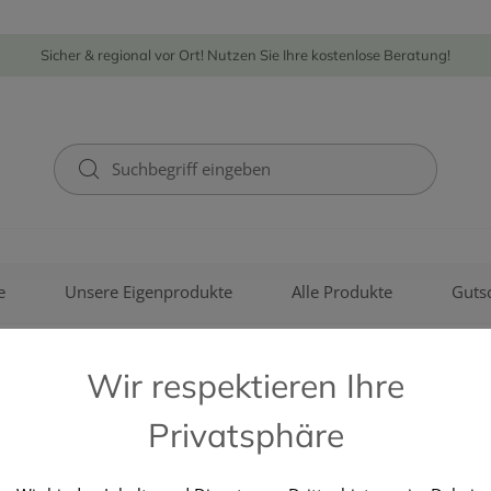
Sicher & regional vor Ort! Nutzen Sie Ihre kostenlose Beratung!
e
Unsere Eigenprodukte
Alle Produkte
Guts
Wir respektieren Ihre
Privatsphäre
G.L.PHARMA GMBH