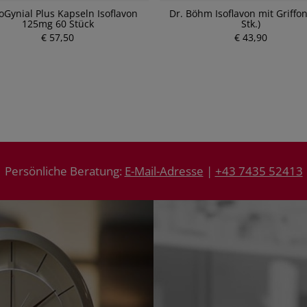
Gynial Plus Kapseln Isoflavon
Dr. Böhm Isoflavon mit Griffon
125mg 60 Stück
Stk.)
€ 57,50
€ 43,90
Persönliche Beratung:
E-Mail-Adresse
|
+43 7435 52413