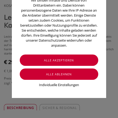
Wir binden Inhalte und Dienste von
Drittanbietern ein. Dabei können
KOSAN PHARMA
personenbezogene Daten wie Ihre IP-Adresse an
die Anbieter übermittelt werden. Einige Dienste
Lectranal® INTENS 160 mg
setzen zudem Cookies, um Funktionen
Kapseln (30 Stk.)
bereitzustellen oder Nutzungsprofile zu erstellen.
Sie entscheiden, welche Inhalte geladen werden
dürfen. Ihre Einwilligung können Sie jederzeit auf
Lectranal
®
INTENS
mit der 2-fach konzentrierten Wirkkraft des Spezialextrakts
unserer Datenschutzseite widerrufen oder
der Traganthwurzel (Astragalus membranaceus) unterstützt das Immunsystem
anpassen.
auf natürliche Weise, wieder besser mit Fehlreaktionen auf normalerweise
harmlose Stoffe, wie z.B. Pollen, umzugehen. Lectranal
®
INTENS
ist die natürlich
starke Hilfe bei starken Pollenflug während der Allergiesaison!
€ 29,90
€ 1,00
/ Stück
Preis inkl. MwSt.
zzgl. Versandkosten
Individuelle Einstellungen
BESCHREIBUNG
SICHER & REGIONAL