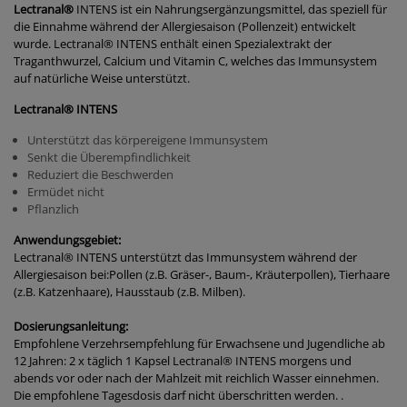
Lectranal®
INTENS
ist ein Nahrungsergänzungsmittel, das speziell für
die Einnahme während der Allergiesaison (Pollenzeit) entwickelt
wurde. Lectranal®
INTENS
enthält einen Spezialextrakt der
Traganthwurzel, Calcium und Vitamin C, welches das Immunsystem
auf natürliche Weise unterstützt.
Lectranal®
INTENS
Unterstützt das körpereigene Immunsystem
Senkt die Überempfindlichkeit
Reduziert die Beschwerden
Ermüdet nicht
Pflanzlich
Anwendungsgebiet:
Lectranal
®
INTENS
unterstützt das Immunsystem während der
Allergiesaison bei:Pollen (z.B. Gräser-, Baum-, Kräuterpollen), Tierhaare
(z.B. Katzenhaare), Hausstaub (z.B. Milben).
Dosierungsanleitung:
Empfohlene Verzehrsempfehlung für Erwachsene und Jugendliche ab
12 Jahren: 2 x täglich 1 Kapsel Lectranal®
INTENS
morgens und
abends vor oder nach der Mahlzeit mit reichlich Wasser einnehmen.
Die empfohlene Tagesdosis darf nicht überschritten werden. .