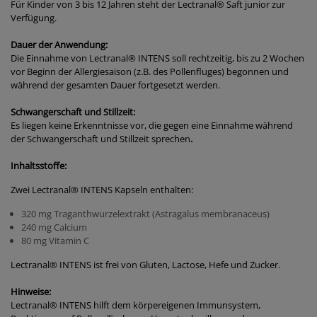
Für Kinder von 3 bis 12 Jahren steht der Lectranal
®
Saft
junior
zur
Verfügung.
Dauer der Anwendung:
Die Einnahme von Lectranal®
INTENS
soll rechtzeitig, bis zu 2 Wochen
vor Beginn der Allergiesaison (z.B. des Pollenfluges) begonnen und
während der gesamten Dauer fortgesetzt werden.
Schwangerschaft und Stillzeit:
Es liegen keine Erkenntnisse vor, die gegen eine Einnahme während
der Schwangerschaft und Stillzeit sprechen
.
Inhaltsstoffe:
Zwei Lectranal
®
INTENS
Kapseln enthalten:
320 mg Traganthwurzelextrakt (Astragalus membranaceus)
240 mg Calcium
80 mg Vitamin C
Lectranal
®
INTENS
ist frei von Gluten, Lactose, Hefe und Zucker.
Hinweise:
Lectranal®
INTENS
hilft dem körpereigenen Immunsystem,