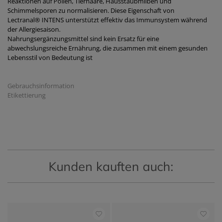
Reaktionen auf Pollen, Tierhaare, Hausstaubmilben und
Schimmelsporen zu normalisieren. Diese Eigenschaft von
Lectranal®
INTENS
unterstützt effektiv das Immunsystem während
der Allergiesaison.
Nahrungsergänzungsmittel sind kein Ersatz für eine
abwechslungsreiche Ernährung, die zusammen mit einem gesunden
Lebensstil von Bedeutung ist
Gebrauchsinformation
Etikettierung
Kunden kauften auch: