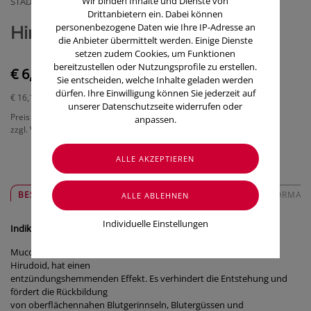
Wir binden Inhalte und Dienste von
STADA ARZNEIMITTEL GMBH, OTC
Drittanbietern ein. Dabei können
personenbezogene Daten wie Ihre IP-Adresse an
Hirudoid Salbe 40g
die Anbieter übermittelt werden. Einige Dienste
setzen zudem Cookies, um Funktionen
bereitzustellen oder Nutzungsprofile zu erstellen.
€ 6,45
Sie entscheiden, welche Inhalte geladen werden
dürfen. Ihre Einwilligung können Sie jederzeit auf
€ 16,13
/ 100 g
unserer Datenschutzseite widerrufen oder
Preis inkl. MwSt.
anpassen.
zzgl. Versandkosten
BESCHREIBUNG
SICHER & REGIONAL
ZUSATZINFORMAT
Individuelle Einstellungen
Indikation
Mucopolysaccharidpolyschwefelsäureester, der Wirkstoff von
Hirudoid, hat einen
entzündungshemmenden Effekt. Es verhindert die Entstehung und
fördert die Rückbildung
von oberflächennahen Blutgerinnseln, Blutergüssen und