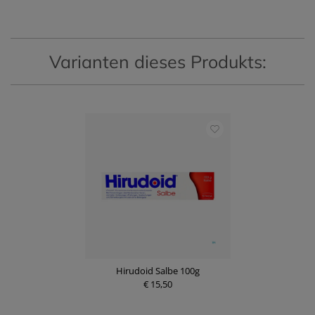
r
P
e
r
i
e
s
i
s
Varianten dieses Produkts:
Hirudoid Salbe 100g
€ 15,50