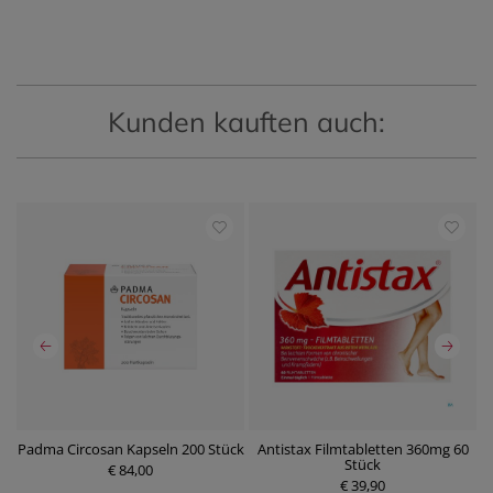
Kunden kauften auch:
k
Padma Circosan Kapseln 200 Stück
Antistax Filmtabletten 360mg 60
D
Stück
€ 84,00
P
€ 39,90