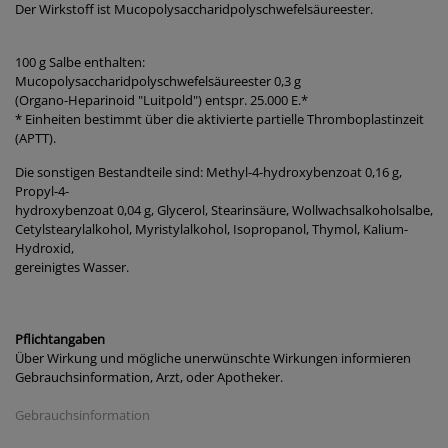
Der Wirkstoff ist Mucopolysaccharidpolyschwefelsäureester.
100 g Salbe enthalten:
Mucopolysaccharidpolyschwefelsäureester 0,3 g
(Organo-Heparinoid "Luitpold") entspr. 25.000 E.*
* Einheiten bestimmt über die aktivierte partielle Thromboplastinzeit
(APTT).
Die sonstigen Bestandteile sind: Methyl-4-hydroxybenzoat 0,16 g,
Propyl-4-
hydroxybenzoat 0,04 g, Glycerol, Stearinsäure, Wollwachsalkoholsalbe,
Cetylstearylalkohol, Myristylalkohol, Isopropanol, Thymol, Kalium-
Hydroxid,
gereinigtes Wasser.
Pflichtangaben
Über Wirkung und mögliche unerwünschte Wirkungen informieren
Gebrauchsinformation, Arzt, oder Apotheker.
Gebrauchsinformation