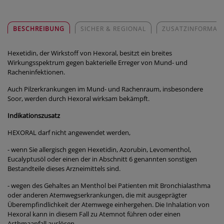
BESCHREIBUNG
SICHER & REGIONAL
ZUSATZINFORMAT
Hexetidin, der Wirkstoff von Hexoral, besitzt ein breites
Wirkungsspektrum gegen bakterielle Erreger von Mund- und
Racheninfektionen.
Auch Pilzerkrankungen im Mund- und Rachenraum, insbesondere
Soor, werden durch Hexoral wirksam bekämpft.
Indikationszusatz
HEXORAL darf nicht angewendet werden,
- wenn Sie allergisch gegen Hexetidin, Azorubin, Levomenthol,
Eucalyptusöl oder einen der in Abschnitt 6 genannten sonstigen
Bestandteile dieses Arzneimittels sind.
- wegen des Gehaltes an Menthol bei Patienten mit Bronchialasthma
oder anderen Atemwegserkrankungen, die mit ausgeprägter
Überempfindlichkeit der Atemwege einhergehen. Die Inhalation von
Hexoral kann in diesem Fall zu Atemnot führen oder einen
Asthmaanfall auslösen.