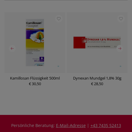
ng
Kamillosan Flüssigkeit 500ml
Dynexan Mundgel 1,8% 30g
L
€ 30,50
€ 28,50
Persönliche Beratung:
E-Mail-Adresse
|
+43 7435 52413