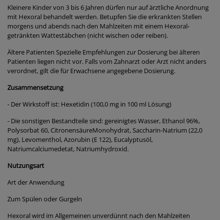
Kleinere Kinder von 3 bis 6 Jahren dürfen nur auf ärztliche Anordnung
mit Hexoral behandelt werden. Betupfen Sie die erkrankten Stellen
morgens und abends nach den Mahlzeiten mit einem Hexoral-
getränkten Wattestäbchen (nicht wischen oder reiben).
Ältere Patienten Spezielle Empfehlungen zur Dosierung bei älteren
Patienten liegen nicht vor. Falls vom Zahnarzt oder Arzt nicht anders
verordnet, gilt die für Erwachsene angegebene Dosierung.
Zusammensetzung
- Der Wirkstoff ist: Hexetidin (100,0 mg in 100 ml Lösung)
- Die sonstigen Bestandteile sind: gereinigtes Wasser, Ethanol 96%,
Polysorbat 60, CitronensäureMonohydrat, Saccharin-Natrium (22,0
mg), Levomenthol, Azorubin (E 122), Eucalyptusöl,
Natriumcalciumedetat, Natriumhydroxid.
Nutzungsart
Art der Anwendung
Zum Spülen oder Gurgeln
Hexoral wird im Allgemeinen unverdünnt nach den Mahlzeiten