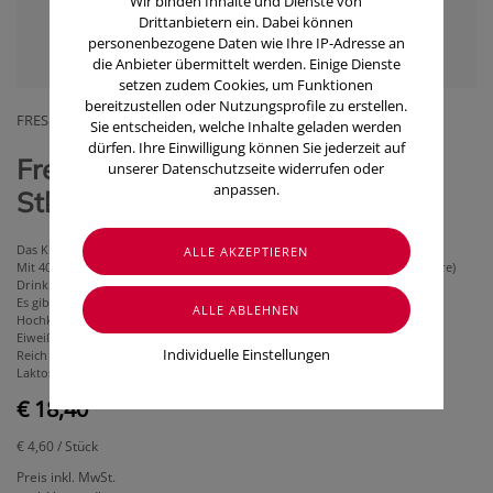
Wir binden Inhalte und Dienste von
Drittanbietern ein. Dabei können
personenbezogene Daten wie Ihre IP-Adresse an
die Anbieter übermittelt werden. Einige Dienste
setzen zudem Cookies, um Funktionen
bereitzustellen oder Nutzungsprofile zu erstellen.
FRESENIUS KABI AUSTRIA GMBH
Sie entscheiden, welche Inhalte geladen werden
dürfen. Ihre Einwilligung können Sie jederzeit auf
Fresubin® 2 kcal Drink Neutral (4
unserer Datenschutzseite widerrufen oder
anpassen.
Stk.)
Das Kraftpaket mit vielfältigem Geschmack für maximale Energie.
Mit 400 kcal und 20 g Eiweiß pro 200 ml Flasche ist der Fresubin 2 kcal (Fibre)
Drink ein hochwertiges Kraftpaket.
Es gibt sowohl ballaststoffreiche (Fibre) als auch ballaststofffreie Sorten.
Hochkalorisch (2,0 kcal/ml)
Eiweißreich (10 g/100 ml)
Individuelle Einstellungen
Reich an Vitamin D3 (5 µg/100 ml)
Laktosearm, glutenfrei
€ 18,40
€ 4,60
/ Stück
Preis inkl. MwSt.