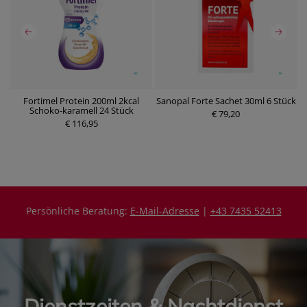
Fortimel Protein 200ml 2kcal
Sanopal Forte Sachet 30ml 6 Stück
F
Schoko-karamell 24 Stück
€ 79,20
€ 116,95
Persönliche Beratung:
E-Mail-Adresse
|
+43 7435 52413
Dienstzeiten & Nachtdienst