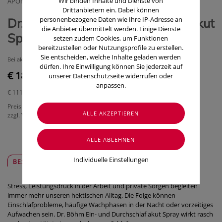
Wir binden Inhalte und Dienste von
APOMEDICA PHARMAZEUTISCHEPRODUKTE GMBH
Drittanbietern ein. Dabei können
personenbezogene Daten wie Ihre IP-Adresse an
Dr. Böhm Ein- und Durchschlaf Akut
die Anbieter übermittelt werden. Einige Dienste
Spray (17 ml)
setzen zudem Cookies, um Funktionen
bereitzustellen oder Nutzungsprofile zu erstellen.
Sie entscheiden, welche Inhalte geladen werden
Bei akuten Ein- und Durchschlafproblemen
dürfen. Ihre Einwilligung können Sie jederzeit auf
€ 18,90
unserer Datenschutzseite widerrufen oder
anpassen.
€ 111,18
/ 100 ml
Preis inkl. MwSt.
zzgl. Versandkosten
Individuelle Einstellungen
BESCHREIBUNG
SICHER & REGIONAL
Stress, Leistungsdruck in der Arbeit und private Sorgen begleiten
immer mehr unseren hektischen Alltag. Die Folge können
Einschlafprobleme, häufige Wachphasen in der Nacht oder vorzeitiges
Aufwachen sein. Dr. Böhm Ein- und Durchschlaf akut Spray wirkt rasch