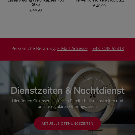
0
Lasea® 80mg Weichkapseln (56
Nervenruh forte® (160 Stk.)
D
Stk.)
€ 40,90
€ 44,90
P
P
r
r
e
e
i
i
s
s
Persönliche Beratung:
E-Mail-Adresse
|
+43 7435 52413
Dienstzeiten & Nachtdienst
Hier finden Sie unsere aktuellen Bereitschaftsdienstzeiten und
unsere regulären Öffnungszeiten.
AKTUELLE ÖFFNUNGSZEITEN