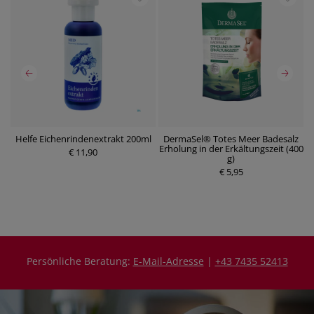
z
Helfe Eichenrindenextrakt 200ml
DermaSel® Totes Meer Badesalz
Erholung in der Erkältungszeit (400
€ 11,90
g)
€ 5,95
Persönliche Beratung:
E-Mail-Adresse
|
+43 7435 52413