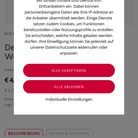
Wir binden Inhalte und Dienste von
Drittanbietern ein. Dabei können
personenbezogene Daten wie Ihre IP-Adresse an
die Anbieter übermittelt werden. Einige Dienste
setzen zudem Cookies, um Funktionen
bereitzustellen oder Nutzungsprofile zu erstellen.
ECA-MEDICAL HANDELSGMBH
Sie entscheiden, welche Inhalte geladen werden
dürfen. Ihre Einwilligung können Sie jederzeit auf
DermaSel® Totes Meer Badesalz
unserer Datenschutzseite widerrufen oder
anpassen.
Weiße Traube (400 g)
Exklusiver Duft der Prosecco-Traube
€ 4,50
€ 1,13
/ 100 g
Individuelle Einstellungen
Preis inkl. MwSt.
zzgl. Versandkosten
BESCHREIBUNG
SICHER & REGIONAL