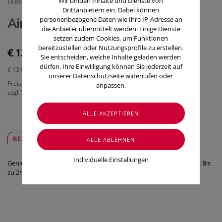
Wir binden Inhalte und Dienste von
LEBENSWERT-PHARMA GMBH
Drittanbietern ein. Dabei können
personenbezogene Daten wie Ihre IP-Adresse an
Airflip Towel Grau 1 Stück
die Anbieter übermittelt werden. Einige Dienste
setzen zudem Cookies, um Funktionen
bereitzustellen oder Nutzungsprofile zu erstellen.
€ 13,90
Sie entscheiden, welche Inhalte geladen werden
dürfen. Ihre Einwilligung können Sie jederzeit auf
€ 13,90
/ Stück
unserer Datenschutzseite widerrufen oder
Preis inkl. MwSt.
anpassen.
zzgl. Versandkosten
BESCHREIBUNG
SICHER & REGIONAL
Individuelle Einstellungen
Genieße unmittelbare Abkühlung beim Sport und an heißen Tage. Bis
zu 2h stark kühlende Wirkung.